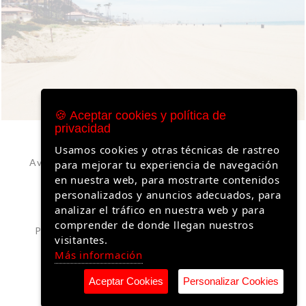
🍪 Aceptar cookies y política de
privacidad
Usamos cookies y otras técnicas de rastreo
Aviso Legal – Arte Perlas | Información Legal y
para mejorar tu experiencia de navegación
Condiciones del Sitio
en nuestra web, para mostrarte contenidos
personalizados y anuncios adecuados, para
Política de Privacidad
analizar el tráfico en nuestra web y para
comprender de donde llegan nuestros
Política de Cookies – Arte Perlas | Gestión y
visitantes.
Privacidad de Datos
Más información
Aceptar Cookies
Personalizar Cookies
© Copyright Arte Perlas