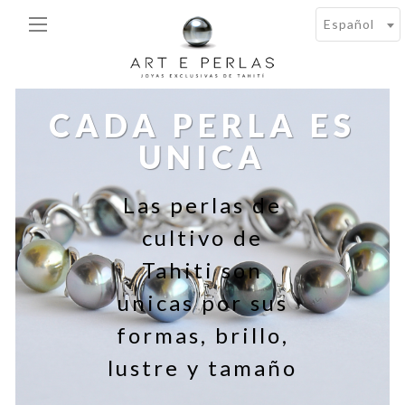
Español
CADA PERLA ES
UNICA
Las perlas de
cultivo de
Tahiti son
unicas por sus
formas, brillo,
lustre y tamaño